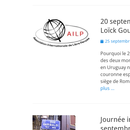
20 septem
Loïck Gou
Posted
25 septembr
on
Pourquoi le 
des deux mond
en Uruguay n
couronne espa
siège de Rome
plus …
Journée i
septembr