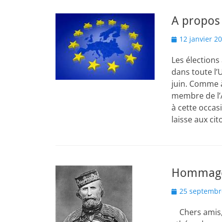
A propos
Posted
12 janvier 2
on
Les élections
dans toute l’
juin. Comme à
membre de l’A
à cette occas
laisse aux ci
Hommage 
Posted
25 septembr
on
Chers amis, 