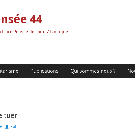
ensée 44
 Libre Pensée de Loire-Atlantique
itarisme
Publications
Qui sommes-nous ?
No
e tuer
Author
26
Eole