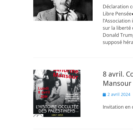
Déclaration c
Libre Pensée●
l’Association
sur la libert
Donald Trump 
supposé hér
8 avril. 
Mansour 
Posted
2 avril 2024
on
Invitation en 