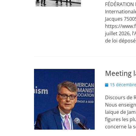
FÉDÉRATION 
International
Jacques 75005
https://www.
juillet 2026,
de loi dépos
Meeting l
Posted
15 décembre
on
Discours de 
Nous enseigno
laïque de Jam
figures les p
concerne la s