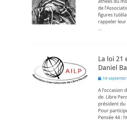
athées du mon
de l’Associati
figures tutél
rappeler leu
…
La loi 21
Daniel Bar
Posted
14 septembr
on
A l’occasion 
de Libre Pens
président du
Pour participe
Pensée 44 : h