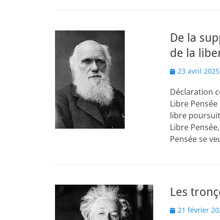
De la sup
de la lib
Posted
23 avril 2025
on
Déclaration c
Libre Pensée 
libre poursuit
Libre Pensée, 
Pensée se veu
Les tronç
Posted
21 février 2
on