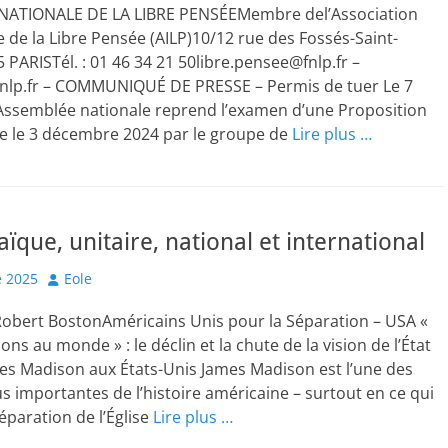
NATIONALE DE LA LIBRE PENSÉEMembre del’Association
e de la Libre Pensée (AILP)10/12 rue des Fossés-Saint-
 PARISTél. : 01 46 34 21 50libre.pensee@fnlp.fr –
fnlp.fr – COMMUNIQUÉ DE PRESSE – Permis de tuer Le 7
 l’Assemblée nationale reprend l’examen d’une Proposition
ée le 3 décembre 2024 par le groupe de
Lire plus …
aïque, unitaire, national et international
Author
 2025
Eole
Robert BostonAméricains Unis pour la Séparation – USA «
ns au monde » : le déclin et la chute de la vision de l’État
es Madison aux États-Unis James Madison est l’une des
lus importantes de l’histoire américaine – surtout en ce qui
éparation de l’Église
Lire plus …