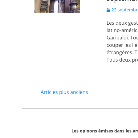
Posted
22 septembr
on
Les deux geste
latino-améric
Garibaldi. To
couper les li
étrangères. T
Tous deux p
Navigation
←
Articles plus anciens
des
articles
Les opinons émises dans les arti