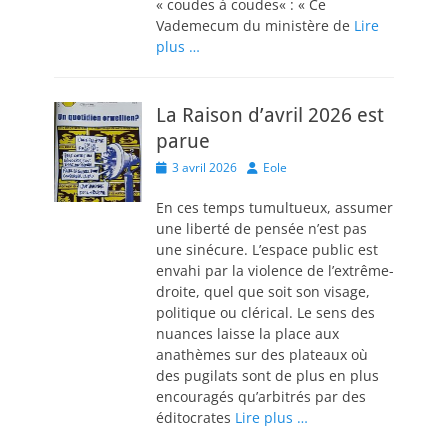
« coudes à coudes« : « Ce
Vademecum du ministère de
Lire
plus …
La Raison d’avril 2026 est
parue
Posted
Author
3 avril 2026
Eole
on
En ces temps tumultueux, assumer
une liberté de pensée n’est pas
une sinécure. L’espace public est
envahi par la violence de l’extrême-
droite, quel que soit son visage,
politique ou clérical. Le sens des
nuances laisse la place aux
anathèmes sur des plateaux où
des pugilats sont de plus en plus
encouragés qu’arbitrés par des
éditocrates
Lire plus …