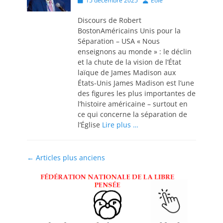
15 décembre 2025
Eole
on
Discours de Robert
BostonAméricains Unis pour la
Séparation – USA « Nous
enseignons au monde » : le déclin
et la chute de la vision de l’État
laïque de James Madison aux
États-Unis James Madison est l’une
des figures les plus importantes de
l’histoire américaine – surtout en
ce qui concerne la séparation de
l’Église
Lire plus …
Navigation
←
Articles plus anciens
des
articles