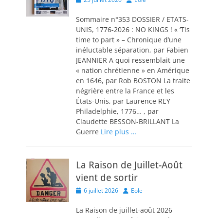
on
Sommaire n°353 DOSSIER / ETATS-
UNIS, 1776-2026 : NO KINGS ! « ‘Tis
time to part » – Chronique d’une
inéluctable séparation, par Fabien
JEANNIER A quoi ressemblait une
« nation chrétienne » en Amérique
en 1646, par Rob BOSTON La traite
négrière entre la France et les
États-Unis, par Laurence REY
Philadelphie, 1776… , par
Claudette BESSON-BRILLANT La
Guerre
Lire plus …
La Raison de Juillet-Août
vient de sortir
Posted
Author
6 juillet 2026
Eole
on
La Raison de juillet-août 2026