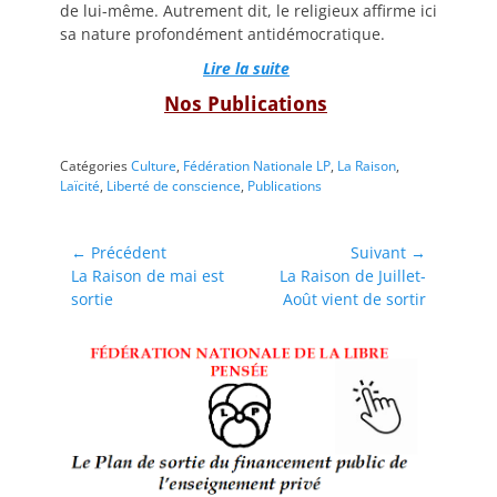
de lui-même. Autrement dit, le religieux affirme ici
sa nature profondément antidémocratique.
Lire la suite
Nos Publications
Catégories
Culture
,
Fédération Nationale LP
,
La Raison
,
Laïcité
,
Liberté de conscience
,
Publications
Navigation
← Précédent
Suivant →
Article
Article
La Raison de mai est
La Raison de Juillet-
de
précédent :
suivant :
sortie
Août vient de sortir
l’article