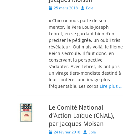
Posted
Author
25 mars 2018
Eole
on
« Chico » nous parle de son
mentor, le Père Louis-Joseph
Lebret, en se gardant bien d’en
préciser le pédigrée, un oubli très
révélateur. Oui mais voilà, le IIIème
Reich s’écroule. Il faut donc, en
conservant la perspective,
s’adapter. Avec Lebret, ils ont pris
un virage tiers-mondiste destiné à
leur conférer une image plus
fréquentable. Les corps
Lire plus …
Le Comité National
d’Action Laïque (CNAL),
par Jacques Moisan
Posted
Author
24 février 2018
Eole
on