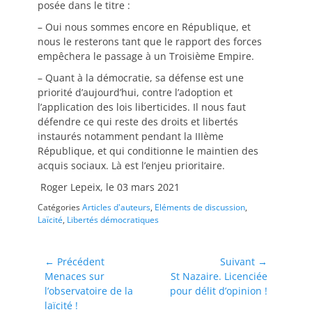
posée dans le titre :
– Oui nous sommes encore en République, et
nous le resterons tant que le rapport des forces
empêchera le passage à un Troisième Empire.
– Quant à la démocratie, sa défense est une
priorité d’aujourd’hui, contre l’adoption et
l’application des lois liberticides. Il nous faut
défendre ce qui reste des droits et libertés
instaurés notamment pendant la IIIème
République, et qui conditionne le maintien des
acquis sociaux. Là est l’enjeu prioritaire.
Roger Lepeix, le 03 mars 2021
Catégories
Articles d'auteurs
,
Eléments de discussion
,
Laïcité
,
Libertés démocratiques
Navigation
← Précédent
Suivant →
Article
Article
Menaces sur
St Nazaire. Licenciée
de
précédent :
suivant :
l’observatoire de la
pour délit d’opinion !
l’article
laïcité !