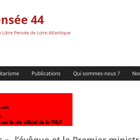
ensée 44
 Libre Pensée de Loire-Atlantique
itarisme
Publications
Qui sommes-nous ?
No