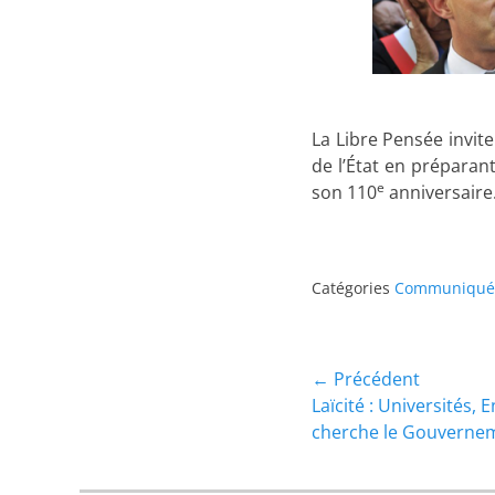
La Libre Pensée invite
de l’État en préparan
e
son 110
anniversaire
Catégories
Communiqué
Navigation
← Précédent
Article
Laïcité : Universités, 
de
précédent :
cherche le Gouverne
l’article