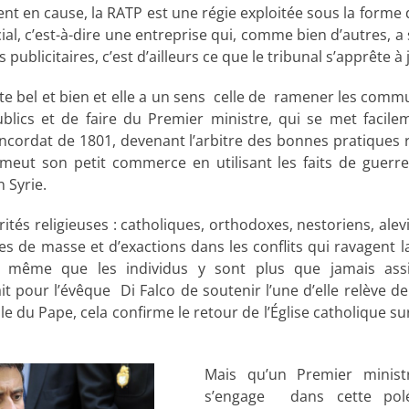
ment en cause, la RATP est une régie exploitée sous la forme
ial, c’est-à-dire une entreprise qui, comme bien d’autres, a
publicitaires, c’est d’ailleurs ce que le tribunal s’apprête à 
ste bel et bien et elle a un sens celle de ramener les comm
blics et de faire du Premier ministre, qui se met facil
cordat de 1801, devenant l’arbitre des bonnes pratiques r
omeut son petit commerce en utilisant les faits de guer
n Syrie.
és religieuses : catholiques, orthodoxes, nestoriens, alevis
s de masse et d’exactions dans les conflits qui ravagent la
rs même que les individus y sont plus que jamais ass
t pour l’évêque Di Falco de soutenir l’une d’elle relève de 
e du Pape, cela confirme le retour de l’Église catholique sur
Mais qu’un Premier minist
s’engage dans cette po