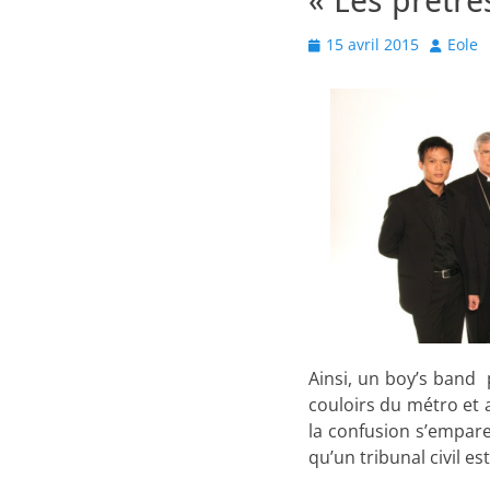
« Les prêtre
Posted
Author
15 avril 2015
Eole
on
Ainsi, un boy’s band
couloirs du métro et 
la confusion s’empar
qu’un tribunal civil es