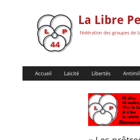
La Libre P
Fédération des groupes de la
Menu
Aller
Accueil
Laïcité
Libertés
Antimil
au
principal
contenu