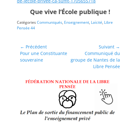
de-lecole-privee-ca-suffit-1705655718
Que vive l’École publique !
Catégories
Communiqués
,
Enseignement
,
Laïcité
,
Libre
Pensée 44
Navigation
← Précédent
Suivant →
Article
Article
Pour une Constituante
Communiqué du
de
précédent :
suivant :
souveraine
groupe de Nantes de la
l’article
Libre Pensée