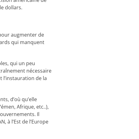
cision américaine de
e dollars.
e pour augmenter de
liards qui manquent
ples, qui un peu
entraînement nécessaire
l’instauration de la
ts, d’où qu’elle
émen, Afrique, etc..),
gouvernements. Il
N, à l’Est de l’Europe