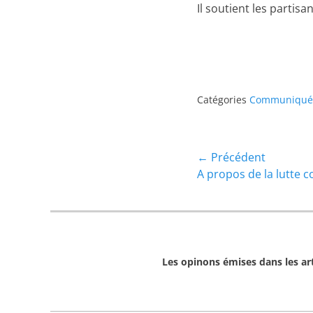
Il soutient les partis
Catégories
Communiqué
Navigation
← Précédent
Article
A propos de la lutte c
de
précédent :
l’article
Les opinons émises dans les arti