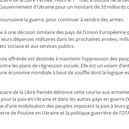
aire de la Libre Pensée, réuni le 1
mai, a discuté de la dé
Gouvernement d’Ukraine pour un montant de 33 milliards d
e poursuivre la guerre, pour continuer à vendre des armes.
uite à une décision similaire des pays de l’Union Européenn
s leurs dépenses militaires dans les prochaines années, mil
ts sociaux et aux services publics.
riste effrénée est destinée à maintenir l’oppression des peu
ntre les plans de régression sociale. Elle est un volant d’
ne économie mondiale à bout de souffle dont la logique est 
zaire de la Libre Pensée dénonce cette course aux armemen
 pour la paix en Ukraine et dans les autres pays en guerre (Y
ue d’une mobilisation des peuples imposant la paix à leurs 
uerre de Poutine en Ukraine et la politique guerrière de l’OTA