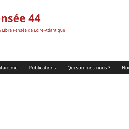
ensée 44
 Libre Pensée de Loire-Atlantique
itarisme
Publications
Qui sommes-nous ?
No