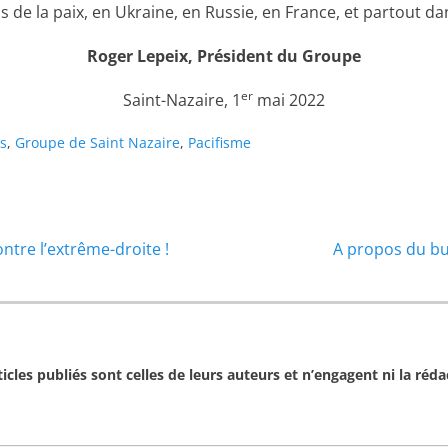
ans de la paix, en Ukraine, en Russie, en France, et partout d
Roger Lepeix, Président du Groupe
er
Saint-Nazaire, 1
mai 2022
s
,
Groupe de Saint Nazaire
,
Pacifisme
Article
ontre l’extrême-droite !
A propos du bur
suivant :
cles publiés sont celles de leurs auteurs et n’engagent ni la rédac