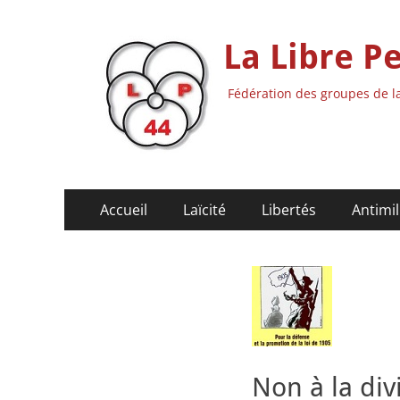
La Libre P
Fédération des groupes de la
Menu
Aller
Accueil
Laïcité
Libertés
Antimil
au
principal
contenu
Non à la div