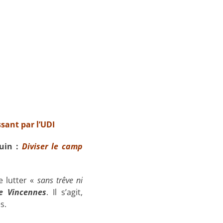
sant par l’UDI
uin :
Diviser le camp
e lutter «
sans trêve ni
e Vincennes
. Il s’agit,
s.