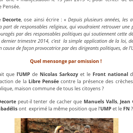
re Pensée.
e Decorte
, ose ainsi écrire : «
Depuis plusieurs années, les a
a part de responsables religieux, qui voudraient retrouver une 
ouragés par des responsables politiques qui soutiennent cette 
ernier trimestre 2014, c’est la simple application de la loi, de 
n cause de façon provocatrice par des dirigeants politiques, de l
Quel mensonge par omission !
rait que
l’UMP
de
Nicolas Sarkozy
et le
Front national
d
action de la
Libre Pensée
contre la présence des crèches
blique, maison commune de tous les citoyens ?
Decorte
peut-il tenter de cacher que
Manuels Valls
,
Jean
badélis
ont exprimé la même position que l’
UMP
et le
FN
?