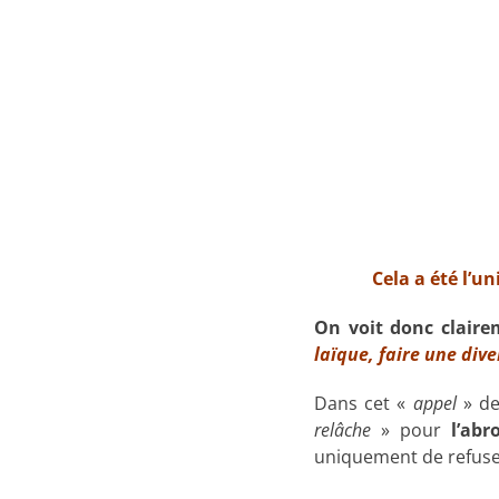
Cela a été l’u
On voit donc claire
laïque, faire une div
Dans cet «
appel
» de
relâche
» pour
l’abr
uniquement de refuse