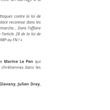
ttaques contre la loi de
place reconnue dans les
démarche… Dans l’affaire
l’article 28 de la loi de
’UMP au FN !
»
e
Marine Le Pen
qui
 chrétiennes dans les
 Glavany
,
Julien Dray
,