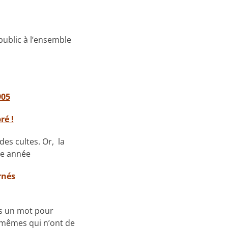
public à l’ensemble
905
ré !
des cultes. Or, la
ue année
rnés
as un mot pour
s mêmes qui n’ont de