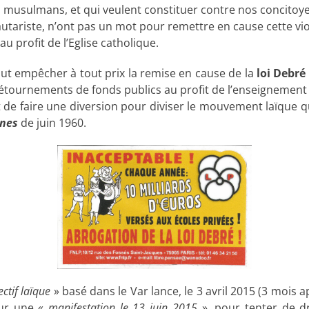
 musulmans, et qui veulent constituer contre nos concitoye
ariste, n’ont pas un mot pour remettre en cause cette viol
 au profit de l’Eglise catholique.
ut empêcher à tout prix la remise en cause de la
loi Debré
étournements de fonds publics au profit de l’enseignement c
de faire une diversion pour diviser le mouvement laïque qu
nnes
de juin 1960.
ectif laïque
» basé dans le Var lance, le 3 avril 2015 (3 mois a
our une «
manifestation le 13 juin 2015
», pour tenter de d