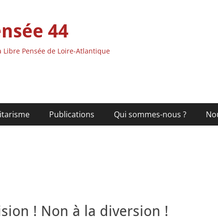
ensée 44
 Libre Pensée de Loire-Atlantique
itarisme
Publications
Qui sommes-nous ?
No
ision ! Non à la diversion !