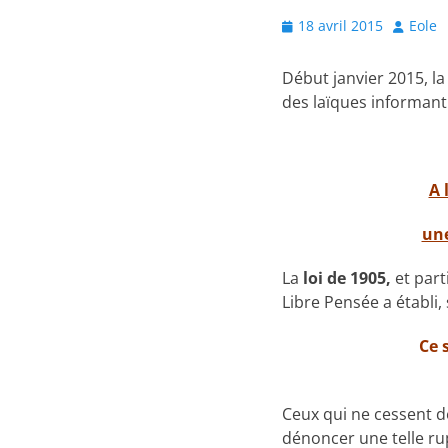
Posted
Author
18 avril 2015
Eole
on
Début janvier 2015, l
des laïques informant 
A 
une
La
loi de 1905,
et part
Libre Pensée a établi
Ce 
Ceux qui ne cessent d
dénoncer une telle rup