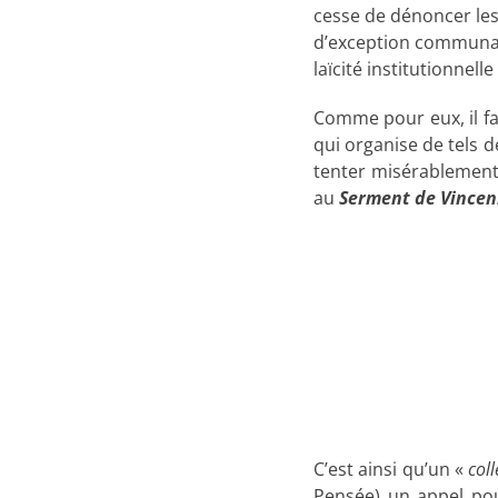
cesse de dénoncer les
d’exception communaut
laïcité institutionnelle
Comme pour eux, il fa
qui organise de tels d
tenter misérablement 
au
Serment de Vince
C’est ainsi qu’un «
coll
Pensée) un appel p