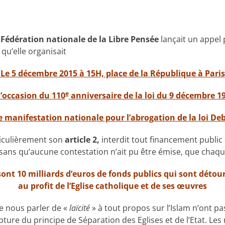
a
Fédération nationale de la Libre Pensée
lançait un appel 
qu’elle organisait
Le 5 décembre 2015 à 15H, place de la République à Paris
e
l’occasion du 110
anniversaire de la loi du 9 décembre 1
 manifestation nationale pour l’abrogation de la loi Deb
iculièrement son
article 2,
interdit tout financement public 
, sans qu’aucune contestation n’ait pu être émise, que chaq
sont 10 milliards d’euros de fonds publics qui sont détou
au profit de l’Eglise catholique et de ses œuvres
e nous parler de «
laïcité
» à tout propos sur l’Islam n’ont p
ture du principe de Séparation des Eglises et de l’Etat. Le