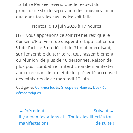
La Libre Pensée revendique le respect du
principe de stricte séparation des pouvoirs, pour
que dans tous les cas justice soit faite.
Nantes le 13 juin 2020 à 17 heures
(1) – Nous apprenons ce soir (19 heures) que le
Conseil d’Etat vient de suspendre l’application du
§1 de l’article 3 du décret du 31 mai interdisant,
sur l’ensemble du territoire, tout rassemblement
ou réunion de plus de 10 personnes. Raison de
plus pour combattre l’interdiction de manifester
annoncée dans le projet de loi présenté au conseil
des ministres de ce mercredi 10 juin.
Catégories
Communiqués
,
Groupe de Nantes
,
Libertés
démocratiques
Navigation
← Précédent
Suivant →
Article
Article
Il y a manifestations et
Toutes les libertés tout
de
précédent :
suivant :
manifestations
de suite !
l’article