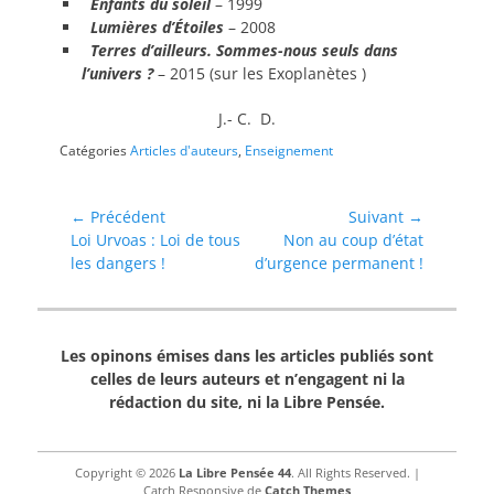
Enfants du soleil
– 1999
Lumières d’Étoiles
– 2008
Terres d’ailleurs. Sommes-nous seuls dans
l’univers ?
– 2015 (sur les Exoplanètes )
J.- C. D.
Catégories
Articles d'auteurs
,
Enseignement
Navigation
← Précédent
Suivant →
Article
Article
Loi Urvoas : Loi de tous
Non au coup d’état
de
précédent :
suivant :
les dangers !
d’urgence permanent !
l’article
Les opinons émises dans les articles publiés sont
celles de leurs auteurs et n’engagent ni la
rédaction du site, ni la Libre Pensée.
Copyright © 2026
La Libre Pensée 44
. All Rights Reserved. |
Catch Responsive de
Catch Themes